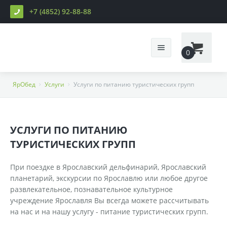
+7 (4852) 92-88-88
0
О нас
ЯрОбед
Услуги
Услуги по питанию туристических групп
Меню
УСЛУГИ ПО ПИТАНИЮ
Услуги
Скачать меню на эту неделю
ТУРИСТИЧЕСКИХ ГРУПП
Оплата
Скачать меню на след. неделю
Доставка завтраков
При поездке в Ярославский дельфинарий, Ярославский
Отзывы
Ассортимент
Доставка обедов
планетарий, экскурсии по Ярославлю или любое другое
развлекательное, познавательное культурное
Контакты
Доставка ужинов
учреждение Ярославля Вы всегда можете рассчитывать
на нас и на нашу услугу - питание туристических групп.
Оплата
Организация корпоративного питания